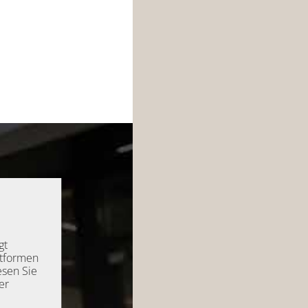
gt
ttformen
esen Sie
er