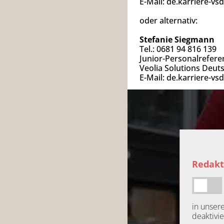
E-Mail:
de.karriere-vs
oder alternativ:
Stefanie Siegmann
Tel.: 0681 94 816 139
Junior-Personalrefer
Veolia Solutions Deu
E-Mail:
de.karriere-vs
Redakt
in unser
deaktivie