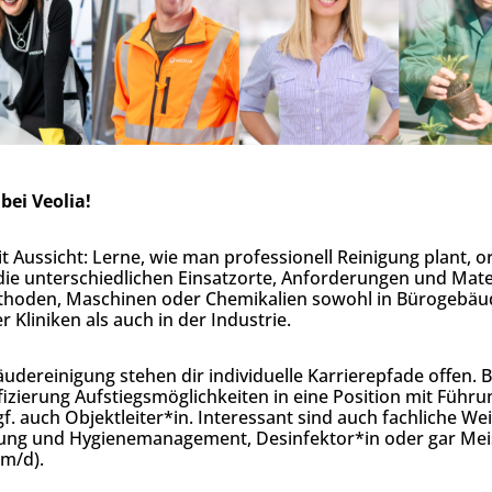
bei Veolia!
it Aussicht: Lerne, wie man professionell Reinigung plant, o
 die unterschiedlichen Einsatzorte, Anforderungen und Mate
thoden, Maschinen oder Chemikalien sowohl in Bürogebäu
Kliniken als auch in der Industrie.
äudereinigung stehen dir individuelle Karrierepfade offen. Be
izierung Aufstiegsmöglichkeiten in eine Position mit Führ
f. auch Objektleiter*in. Interessant sind auch fachliche Wei
igung und Hygienemanagement, Desinfektor*in oder gar Mei
m/d).